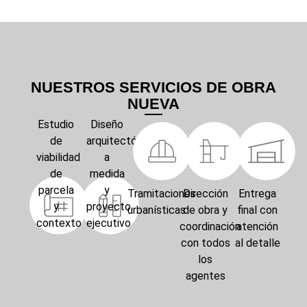
NUESTROS SERVICIOS DE OBRA
NUEVA
Estudio
Diseño
de
arquitectónico
viabilidad
a
de
medida
parcela
y
Tramitaciones
Dirección
Entrega
y
proyecto
urbanísticas
de obra y
final con
contexto
ejecutivo
coordinación
atención
con todos
al detalle
los
agentes