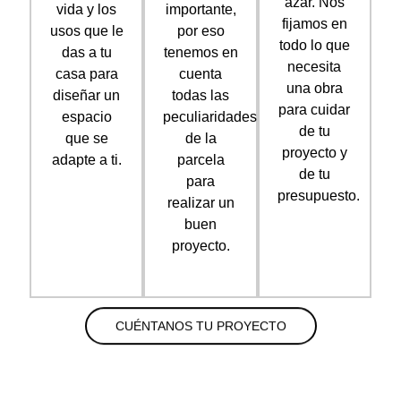
azar. Nos
vida y los
importante,
fijamos en
usos que le
por eso
todo lo que
das a tu
tenemos en
necesita
casa para
cuenta
una obra
diseñar un
todas las
para cuidar
espacio
peculiaridades
de tu
que se
de la
proyecto y
adapte a ti.
parcela
de tu
para
presupuesto.
realizar un
buen
proyecto.
CUÉNTANOS TU PROYECTO